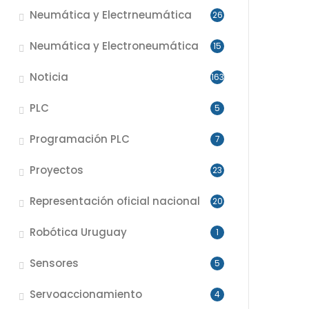
Neumática y Electrneumática
26
Neumática y Electroneumática
15
Noticia
163
PLC
5
Programación PLC
7
Proyectos
23
Representación oficial nacional
20
Robótica Uruguay
1
Sensores
5
Servoaccionamiento
4