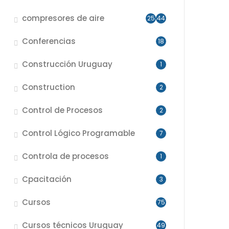
compresores de aire
25
44
Conferencias
18
Construcción Uruguay
1
Construction
2
Control de Procesos
2
Control Lógico Programable
7
Controla de procesos
1
Cpacitación
3
Cursos
75
Cursos técnicos Uruguay
49