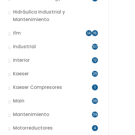
Hidráulica Industrial y
Mantenimiento
ifm
14
16
Industrial
107
Interior
12
Kaeser
25
Kaeser Compresores
1
Main
36
Mantenimiento
39
Motorreductores
4