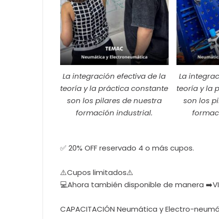
La integración efectiva de la
La integrac
teoría y la práctica constante
teoría y la
son los pilares de nuestra
son los p
formación industrial.
formaci
✅ 20% OFF reservado 4 o más cupos.
⚠️Cupos limitados⚠️
💻Ahora también disponible de manera ➡️VIR
CAPACITACIÓN Neumática y Electro-neumá