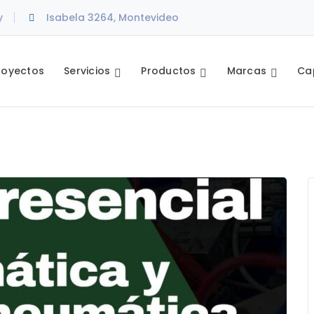
y
Isabela 3264, Montevideo
royectos
Servicios
Productos
Marcas
Ca