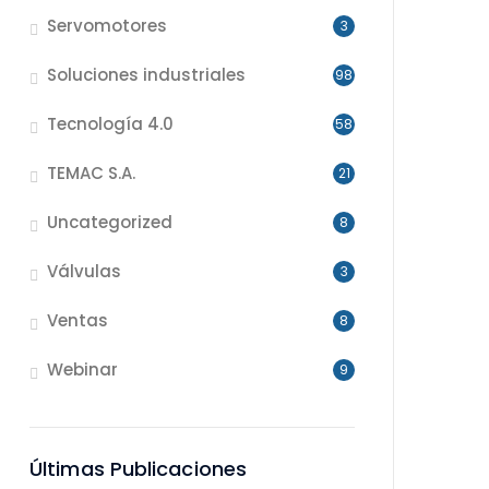
Servomotores
3
Soluciones industriales
98
Tecnología 4.0
58
TEMAC S.A.
21
Uncategorized
8
Válvulas
3
Ventas
8
Webinar
9
Últimas Publicaciones