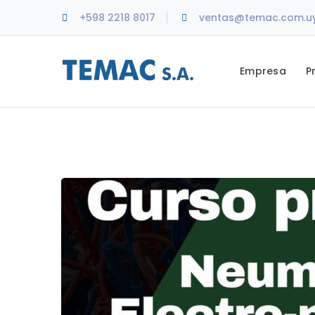
+598 2218 8017
ventas@temac.com.u
Empresa
P